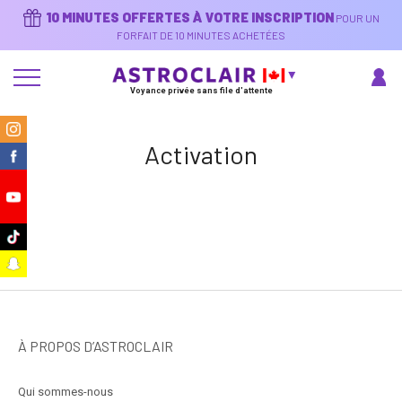
Aller
10 MINUTES OFFERTES À VOTRE INSCRIPTION
POUR UN
au
contenu
FORFAIT DE 10 MINUTES ACHETÉES
principal
Voyance privée sans file d'attente
m
Activation
k
e
k
t
À PROPOS D’ASTROCLAIR
Qui sommes-nous