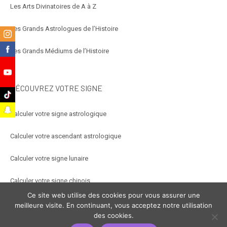
Les Arts Divinatoires de A à Z
Les Grands Astrologues de l’Histoire
m
k
Les Grands Médiums de l’Histoire
e
DÉCOUVREZ VOTRE SIGNE
k
t
Calculer votre signe astrologique
Calculer votre ascendant astrologique
Calculer votre signe lunaire
Calculer votre signe chinois
Ce site web utilise des cookies pour vous assurer une
Calculer votre signe arabe
meilleure visite. En continuant, vous acceptez notre utilisation
des cookies.