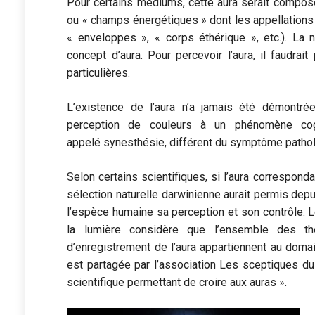
Pour certains médiums, cette aura serait composé
ou « champs énergétiques » dont les appellations v
« enveloppes », « corps éthérique », etc.). La
concept d’aura. Pour percevoir l’aura, il faudra
particulières.
L’existence de l’aura n’a jamais été démontrée
perception de couleurs à un phénomène cogni
appelé synesthésie, différent du symptôme patholog
Selon certains scientifiques, si l’aura correspon
sélection naturelle darwinienne aurait permis dep
l’espèce humaine sa perception et son contrôle. L
la lumière considère que l’ensemble des th
d’enregistrement de l’aura appartiennent au dom
est partagée par l’association Les sceptiques du
scientifique permettant de croire aux auras ».