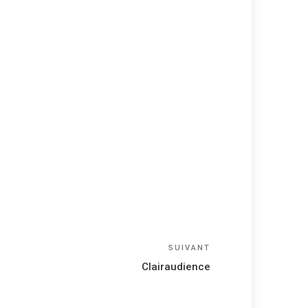
Article
SUIVANT
suivant
Clairaudience