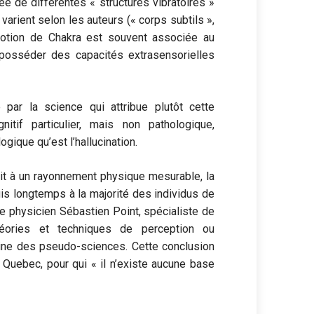
e de différentes « structures vibratoires »
arient selon les auteurs (« corps subtils »,
 notion de Chakra est souvent associée au
it posséder des capacités extrasensorielles
 par la science qui attribue plutôt cette
tif particulier, mais non pathologique,
ique qu’est l’hallucination.
dait à un rayonnement physique mesurable, la
uis longtemps à la majorité des individus de
e physicien Sébastien Point, spécialiste de
éories et techniques de perception ou
aine des pseudo-sciences. Cette conclusion
 Quebec, pour qui « il n’existe aucune base