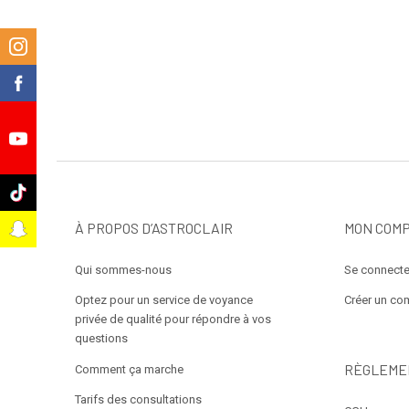
m
k
e
k
À PROPOS D’ASTROCLAIR
MON COM
t
Qui sommes-nous
Se connecte
Optez pour un service de voyance
Créer un co
privée de qualité pour répondre à vos
questions
RÈGLEME
Comment ça marche
Tarifs des consultations