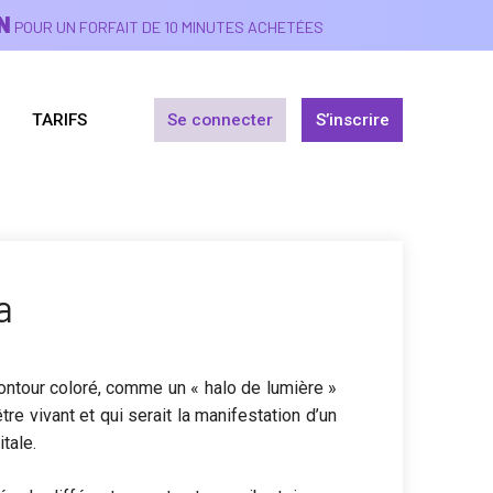
N
POUR UN FORFAIT DE 10 MINUTES ACHETÉES
TARIFS
Se connecter
S’inscrire
a
ontour coloré, comme un « halo de lumière »
tre vivant et qui serait la manifestation d’un
tale.