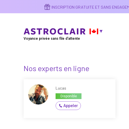
Aller
INSCRIPTION GRATUITE ET SANS ENGAG
au
contenu
principal
Voyance privée sans file d'attente
Nos experts en ligne
Lucas
Disponible
Appeler