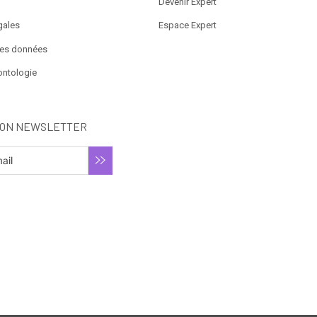
Devenir Expert
gales
Espace Expert
des données
ontologie
ION NEWSLETTER