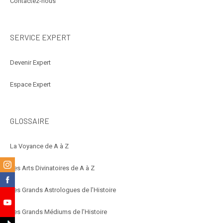
Contactez-nous
SERVICE EXPERT
Devenir Expert
Espace Expert
GLOSSAIRE
La Voyance de A à Z
m
Les Arts Divinatoires de A à Z
k
Les Grands Astrologues de l’Histoire
e
Les Grands Médiums de l’Histoire