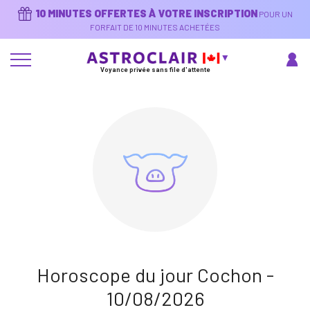
Aller
10 MINUTES OFFERTES À VOTRE INSCRIPTION
POUR UN
au
contenu
FORFAIT DE 10 MINUTES ACHETÉES
principal
Voyance privée sans file d'attente
Horoscope du jour Cochon -
10/08/2026