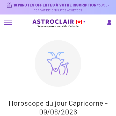
Aller
10 MINUTES OFFERTES À VOTRE INSCRIPTION
POUR UN
au
contenu
FORFAIT DE 10 MINUTES ACHETÉES
principal
Voyance privée sans file d'attente
Horoscope du jour Capricorne -
09/08/2026