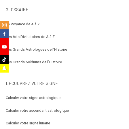
GLOSSAIRE
La Voyance de A à Z
m
k
Les Arts Divinatoires de A à Z
Les Grands Astrologues de l’Histoire
e
k
Les Grands Médiums de l’Histoire
t
DÉCOUVREZ VOTRE SIGNE
Calculer votre signe astrologique
Calculer votre ascendant astrologique
Calculer votre signe lunaire