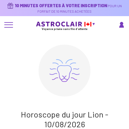
Aller
10 MINUTES OFFERTES À VOTRE INSCRIPTION
POUR UN
au
contenu
FORFAIT DE 10 MINUTES ACHETÉES
principal
Voyance privée sans file d'attente
Horoscope du jour Lion -
10/08/2026