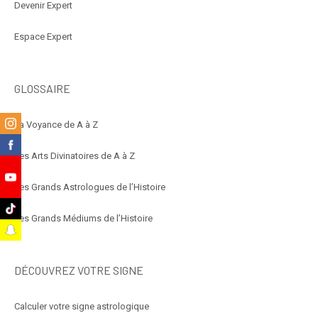
Devenir Expert
Espace Expert
GLOSSAIRE
m
La Voyance de A à Z
k
Les Arts Divinatoires de A à Z
e
Les Grands Astrologues de l’Histoire
k
Les Grands Médiums de l’Histoire
t
DÉCOUVREZ VOTRE SIGNE
Calculer votre signe astrologique