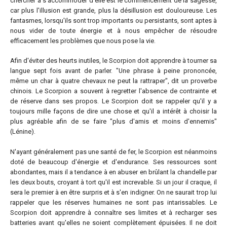
chercher à s'accommoder d'elle est le commencement de la sagesse,
car plus l'illusion est grande, plus la désillusion est douloureuse. Les
fantasmes, lorsqu'ils sont trop importants ou persistants, sont aptes à
nous vider de toute énergie et à nous empêcher de résoudre
efficacement les problèmes que nous pose la vie.
Afin d'éviter des heurts inutiles, le Scorpion doit apprendre à tourner sa
langue sept fois avant de parler. "Une phrase à peine prononcée,
même un char à quatre chevaux ne peut la rattraper", dit un proverbe
chinois. Le Scorpion a souvent à regretter l'absence de contrainte et
de réserve dans ses propos. Le Scorpion doit se rappeler qu'il y a
toujours mille façons de dire une chose et qu'il a intérêt à choisir la
plus agréable afin de se faire "plus d'amis et moins d'ennemis"
(Lénine).
N'ayant généralement pas une santé de fer, le Scorpion est néanmoins
doté de beaucoup d'énergie et d'endurance. Ses ressources sont
abondantes, mais il a tendance à en abuser en brûlant la chandelle par
les deux bouts, croyant à tort qu'il est increvable. Si un jour il craque, il
sera le premier à en être surpris et à s'en indigner. On ne saurait trop lui
rappeler que les réserves humaines ne sont pas intarissables. Le
Scorpion doit apprendre à connaître ses limites et à recharger ses
batteries avant qu'elles ne soient complètement épuisées. Il ne doit