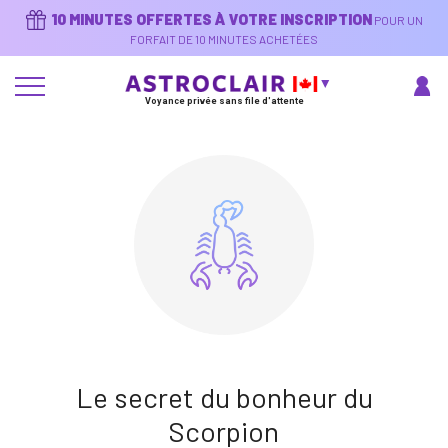
Aller
10 MINUTES OFFERTES À VOTRE INSCRIPTION
POUR UN
au
contenu
FORFAIT DE 10 MINUTES ACHETÉES
principal
Voyance privée sans file d'attente
Le secret du bonheur du
Scorpion