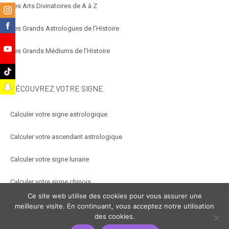
Les Arts Divinatoires de A à Z
m
k
Les Grands Astrologues de l’Histoire
Les Grands Médiums de l’Histoire
e
k
t
DÉCOUVREZ VOTRE SIGNE
Calculer votre signe astrologique
Calculer votre ascendant astrologique
Calculer votre signe lunaire
Calculer votre signe chinois
Ce site web utilise des cookies pour vous assurer une
Calculer votre signe arabe
meilleure visite. En continuant, vous acceptez notre utilisation
des cookies.