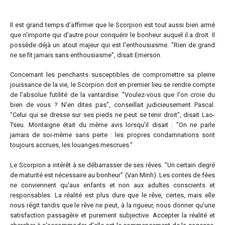
Il est grand temps d'affirmer que le Scorpion est tout aussi bien armé
que n'importe qui d'autre pour conquérir le bonheur auquel il a droit. Il
possède déjà un atout majeur qui est l'enthousiasme. "Rien de grand
ne se fit jamais sans enthousiasme", disait Emerson.
Concernant les penchants susceptibles de compromettre sa pleine
jouissance de la vie, le Scorpion doit en premier lieu se rendre compte
de l'absolue futilité de la vantardise. "Voulez-vous que l'on croie du
bien de vous ? N'en dites pas", conseillait judicieusement Pascal.
"Celui qui se dresse sur ses pieds ne peut se tenir droit", disait Lao-
Tseu. Montaigne était du même avis lorsqu'il disait : "On ne parle
jamais de soi-même sans perte : les propres condamnations sont
toujours accrues, les louanges mescrues."
Le Scorpion a intérêt à se débarrasser de ses rêves. "Un certain degré
de maturité est nécessaire au bonheur" (Van Minh). Les contes de fées
ne conviennent qu'aux enfants et non aux adultes conscients et
responsables. La réalité est plus dure que le rêve, certes, mais elle
nous régit tandis que le rêve ne peut, à la rigueur, nous donner qu'une
satisfaction passagère et purement subjective. Accepter la réalité et