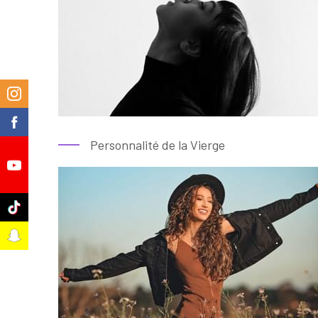
m
k
Personnalité de la Vierge
e
k
t