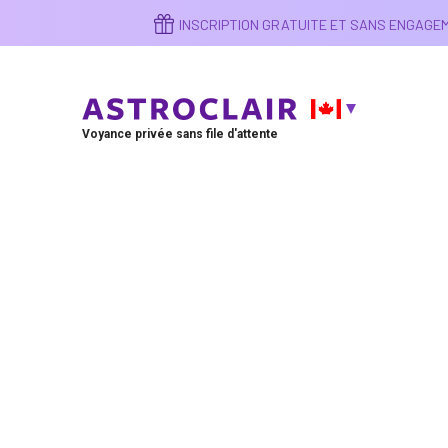
Aller
INSCRIPTION GRATUITE ET SANS ENGAG
au
contenu
principal
Voyance privée sans file d'attente