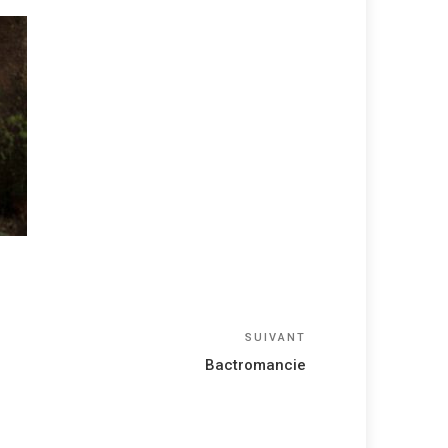
Article
SUIVANT
suivant
Bactromancie