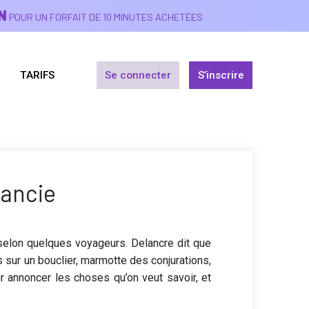
N
POUR UN FORFAIT DE 10 MINUTES ACHETÉES
TARIFS
Se connecter
S’inscrire
ancie
 selon quelques voyageurs.
Delancre dit
que
s sur un bouclier, marmotte des conjurations,
r annoncer les choses qu’on veut savoir, et