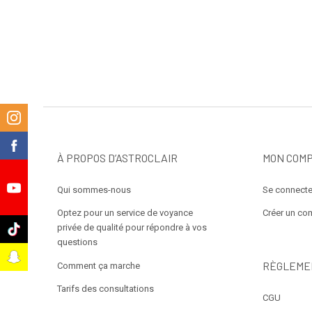
m
k
À PROPOS D’ASTROCLAIR
MON COM
Qui sommes-nous
Se connecte
e
Optez pour un service de voyance
Créer un co
privée de qualité pour répondre à vos
k
questions
t
RÈGLEME
Comment ça marche
Tarifs des consultations
CGU