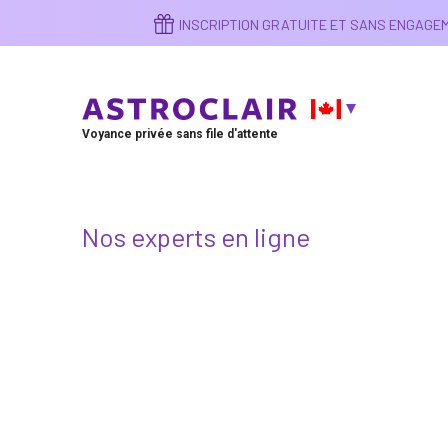
Aller
INSCRIPTION GRATUITE ET SANS ENGAG
au
contenu
principal
Voyance privée sans file d'attente
Nos experts en ligne