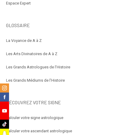
Espace Expert
GLOSSAIRE
La Voyance de A à Z
Les Arts Divinatoires de A à Z
Les Grands Astrologues de l’Histoire
Les Grands Médiums de l’Histoire
m
k
DÉCOUVREZ VOTRE SIGNE
e
Calculer votre signe astrologique
k
Calculer votre ascendant astrologique
t