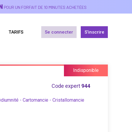
N
POUR UN FORFAIT DE 10 MINUTES ACHETÉES
TARIFS
Se connecter
S’inscrire
Indisponible
Code expert
944
diumnité - Cartomancie - Cristallomancie