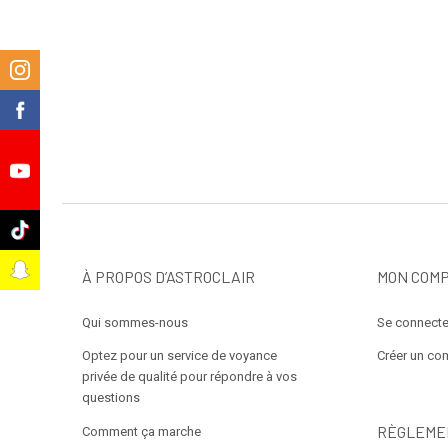
m
k
e
k
t
À PROPOS D’ASTROCLAIR
MON COM
Qui sommes-nous
Se connecte
Optez pour un service de voyance
Créer un co
privée de qualité pour répondre à vos
questions
RÈGLEME
Comment ça marche