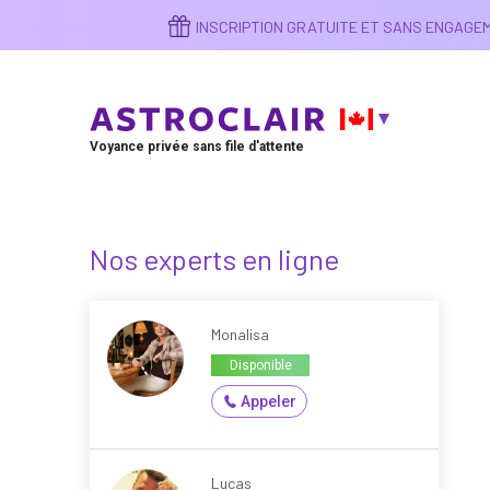
Aller
INSCRIPTION GRATUITE ET SANS ENGAG
au
contenu
principal
Voyance privée sans file d'attente
Nos experts en ligne
Monalisa
Disponible
Appeler
Lucas