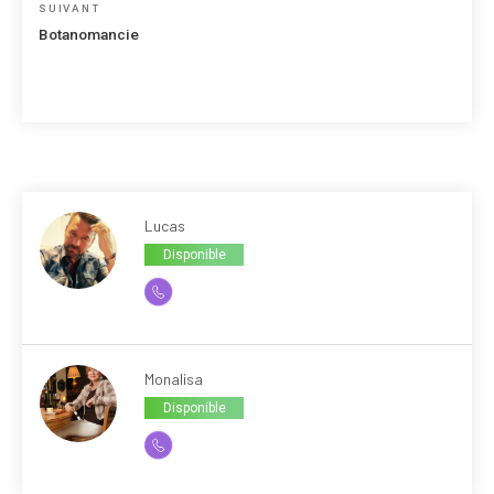
Article
SUIVANT
suivant
Botanomancie
Lucas
Disponible
Monalisa
Disponible