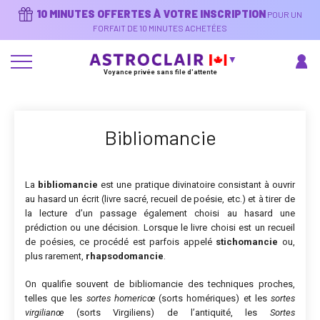
Aller
10 MINUTES OFFERTES À VOTRE INSCRIPTION
POUR UN
au
contenu
FORFAIT DE 10 MINUTES ACHETÉES
principal
Voyance privée sans file d'attente
Bibliomancie
La
bibliomancie
est une pratique divinatoire consistant à ouvrir
au hasard un écrit (livre sacré, recueil de poésie, etc.) et à tirer de
la lecture d’un passage également choisi au hasard une
prédiction ou une décision. Lorsque le livre choisi est un recueil
de poésies, ce procédé est parfois appelé
stichomancie
ou,
plus rarement,
rhapsodomancie
.
On qualifie souvent de bibliomancie des techniques proches,
telles que les
sortes homericœ
(sorts homériques) et les
sortes
virgilianœ
(sorts Virgiliens) de l’antiquité, les
Sortes