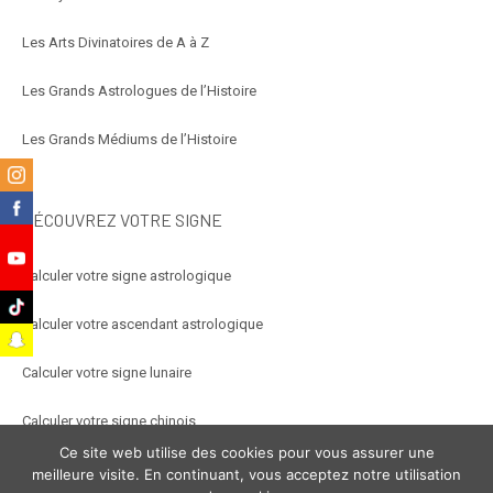
Les Arts Divinatoires de A à Z
Les Grands Astrologues de l’Histoire
Les Grands Médiums de l’Histoire
m
k
DÉCOUVREZ VOTRE SIGNE
e
Calculer votre signe astrologique
k
Calculer votre ascendant astrologique
t
Calculer votre signe lunaire
Calculer votre signe chinois
Ce site web utilise des cookies pour vous assurer une
Calculer votre signe arabe
meilleure visite. En continuant, vous acceptez notre utilisation