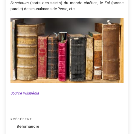
Sanctorum
(sorts des saints) du monde chrétien, le
Fal
(bonne
parole) des musulmans de Perse, etc.
Source Wikipédia
Navigation
Article
PRÉCÉDENT
de
précédent
Bélomancie
l’article