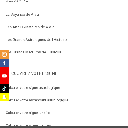
La Voyance de A à Z
Les Arts Divinatoires de A à Z
Les Grands Astrologues de l’Histoire
Les Grands Médiums de l’Histoire
m
k
DÉCOUVREZ VOTRE SIGNE
e
Calculer votre signe astrologique
k
t
Calculer votre ascendant astrologique
Calculer votre signe lunaire
Calculer votre signe chinois