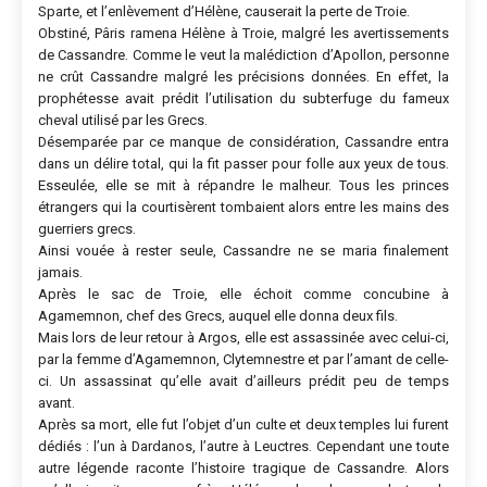
Sparte, et l’enlèvement d’Hélène, causerait la perte de Troie.
Obstiné, Pâris ramena Hélène à Troie, malgré les avertissements
de Cassandre. Comme le veut la malédiction d’Apollon, personne
ne crût Cassandre malgré les précisions données. En effet, la
prophétesse avait prédit l’utilisation du subterfuge du fameux
cheval utilisé par les Grecs.
Désemparée par ce manque de considération, Cassandre entra
dans un délire total, qui la fit passer pour folle aux yeux de tous.
Esseulée, elle se mit à répandre le malheur. Tous les princes
étrangers qui la courtisèrent tombaient alors entre les mains des
guerriers grecs.
Ainsi vouée à rester seule, Cassandre ne se maria finalement
jamais.
Après le sac de Troie, elle échoit comme concubine à
Agamemnon, chef des Grecs, auquel elle donna deux fils.
Mais lors de leur retour à Argos, elle est assassinée avec celui-ci,
par la femme d’Agamemnon, Clytemnestre et par l’amant de celle-
ci. Un assassinat qu’elle avait d’ailleurs prédit peu de temps
avant.
Après sa mort, elle fut l’objet d’un culte et deux temples lui furent
dédiés : l’un à Dardanos, l’autre à Leuctres. Cependant une toute
autre légende raconte l’histoire tragique de Cassandre. Alors