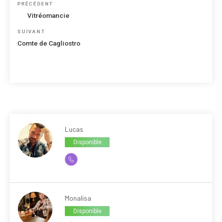
Navigation
Article
PRÉCÉDENT
de
précédent
Vitréomancie
l’article
Article
SUIVANT
suivant
Comte de Cagliostro
Lucas
Disponible
Monalisa
Disponible