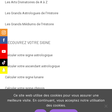
Les Arts Divinatoires de A à Z
Les Grands Astrologues de l’Histoire
Les Grands Médiums de l’Histoire
m
k
DÉCOUVREZ VOTRE SIGNE
e
Calculer votre signe astrologique
k
Calculer votre ascendant astrologique
t
Calculer votre signe lunaire
Calculer votre signe chinois
Ce site web utilise des cookies pour vous assurer une
Calculer votre signe arabe
meilleure visite. En continuant, vous acceptez notre utilisation
des cookies.