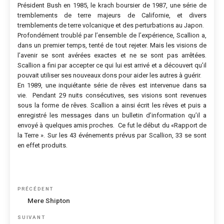
Président Bush en 1985, le krach boursier de 1987, une série de
tremblements de terre majeurs de Californie, et divers
tremblements de terre volcanique et des perturbations au Japon.
Profondément troublé par l’ensemble de l’expérience, Scallion a,
dans un premier temps, tenté de tout rejeter. Mais les visions de
l’avenir se sont avérées exactes et ne se sont pas arrêtées.
Scallion a fini par accepter ce qui lui est arrivé et a découvert qu’il
pouvait utiliser ses nouveaux dons pour aider les autres à guérir.
En 1989, une inquiétante série de rêves est intervenue dans sa
vie. Pendant 29 nuits consécutives, ses visions sont revenues
sous la forme de rêves. Scallion a ainsi écrit les rêves et puis a
enregistré les messages dans un bulletin d’information qu’il a
envoyé à quelques amis proches. Ce fut le début du «Rapport de
la Terre ». Sur les 43 événements prévus par Scallion, 33 se sont
en effet produits.
Navigation
Article
PRÉCÉDENT
de
précédent
Mere Shipton
l’article
Article
SUIVANT