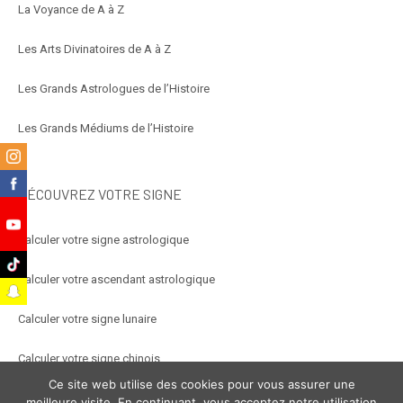
La Voyance de A à Z
Les Arts Divinatoires de A à Z
Les Grands Astrologues de l’Histoire
Les Grands Médiums de l’Histoire
m
k
DÉCOUVREZ VOTRE SIGNE
e
Calculer votre signe astrologique
k
Calculer votre ascendant astrologique
t
Calculer votre signe lunaire
Calculer votre signe chinois
Ce site web utilise des cookies pour vous assurer une
Calculer votre signe arabe
meilleure visite. En continuant, vous acceptez notre utilisation