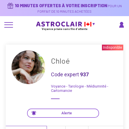
Aller
10 MINUTES OFFERTES À VOTRE INSCRIPTION
POUR UN
au
contenu
FORFAIT DE 10 MINUTES ACHETÉES
principal
Voyance privée sans file d'attente
Indisponible
Chloé
Code expert
937
Voyance - Tarologie - Médiumnité -
Cartomancie
Alerte