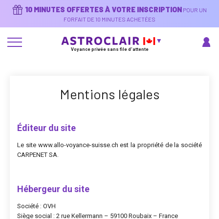
Aller
10 MINUTES OFFERTES À VOTRE INSCRIPTION
POUR UN
au
contenu
FORFAIT DE 10 MINUTES ACHETÉES
principal
Voyance privée sans file d'attente
Mentions légales
Éditeur du site
Le site www.allo-voyance-suisse.ch est la propriété de la société
CARPENET SA.
Hébergeur du site
Société : OVH
Siège social : 2 rue Kellermann – 59100 Roubaix – France