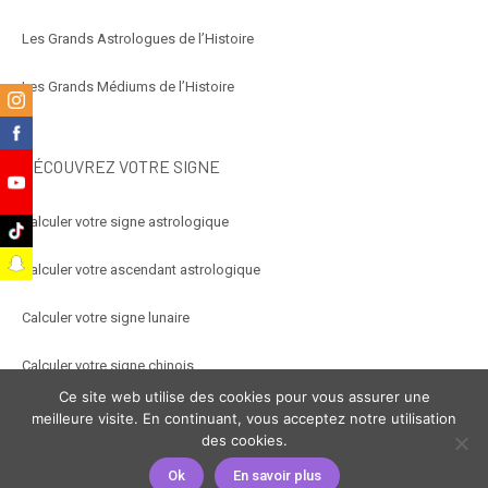
Les Grands Astrologues de l’Histoire
Les Grands Médiums de l’Histoire
m
k
DÉCOUVREZ VOTRE SIGNE
e
Calculer votre signe astrologique
k
t
Calculer votre ascendant astrologique
Calculer votre signe lunaire
Calculer votre signe chinois
Ce site web utilise des cookies pour vous assurer une
Calculer votre signe arabe
meilleure visite. En continuant, vous acceptez notre utilisation
des cookies.
Ok
En savoir plus