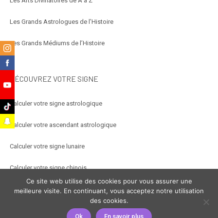
Les Arts Divinatoires de A à Z
Les Grands Astrologues de l’Histoire
Les Grands Médiums de l’Histoire
m
k
DÉCOUVREZ VOTRE SIGNE
e
Calculer votre signe astrologique
k
t
Calculer votre ascendant astrologique
Calculer votre signe lunaire
Calculer votre signe chinois
Ce site web utilise des cookies pour vous assurer une
Calculer votre signe arabe
meilleure visite. En continuant, vous acceptez notre utilisation
des cookies.
Ok
En savoir plus