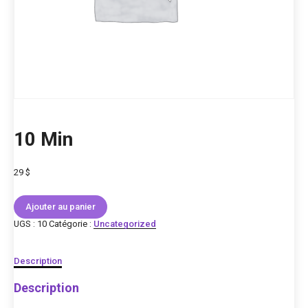
10 Min
29
$
quantité
Ajouter au panier
de
10
UGS :
10
Catégorie :
Uncategorized
Min
Description
Description