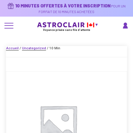
Aller
10 MINUTES OFFERTES À VOTRE INSCRIPTION
POUR UN
au
contenu
FORFAIT DE 10 MINUTES ACHETÉES
principal
Voyance privée sans file d'attente
Accueil
/
Uncategorized
/ 10 Min