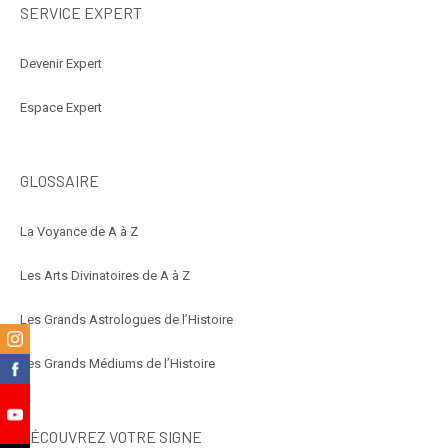
SERVICE EXPERT
Devenir Expert
Espace Expert
GLOSSAIRE
La Voyance de A à Z
Les Arts Divinatoires de A à Z
Les Grands Astrologues de l’Histoire
m
Les Grands Médiums de l’Histoire
k
e
DÉCOUVREZ VOTRE SIGNE