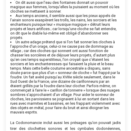
On dit aussi que l’eau des fontaines donnait un pouvoir
magique aux femmes, lorsqu’elles la puisaient au moment où les
cloches se mettaient à sonner.
Aux temps anciens, il semble aussi que les pieux appels de
l’airain sonore exaspèrent les trolls, les nains, les sorciers et les
enchanteurs puisque leur « musique magique » détruit leurs
projets et leurs artifices ; car lorsqu’une cloche se fait entendre,
on dit que le diable lui-même est obligé d’abandonner ses
projets.
Un autre adage prétend que si l’on fait sonner les cloches à
l’approche d’un orage, celui-ci ne cause pas de dommage au
village ; car des cloches qui sonnent ont aussi fonction de
chasser les sorcières et de déjouer leurs projets, d’autant plus
qu’en ces temps superstitieux, l’on croyait que c’étaient les
sorciers et les enchanteresses qui faisaient la pluie et le beau
temps. Mais cette belle coutume ancestrale a disparu, sans
doute parce que plus d’un « sonneur de cloche » fut frappé par la
foudre. Un fait avéré puisqu’au XVIIIe siècle seulement, dans le
Sud Ouest de la France, une dizaine de carillonneurs par an
étaient grillés par la foudre dans leur clocher. Parfois même, on
commençait à faire le « carillon de tonnerre » lorsque des nuages
sombres s’approchaient d’un village. Pour aider le sonneur de
cloches, les paroissiens se joignaient à lui en sortant dans les
rues avec marmites et bassines, en les frappant violemment avec
des objets en métal, pour faire du bruit et ainsi éloigner les
mauvais esprits.
La Codonomancie inclut aussi les présages qu’on pouvait jadis
tirer des clochettes sonores et les cymbales dodonéennes,