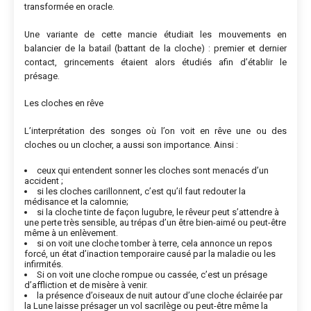
transformée en oracle.
Une variante de cette mancie étudiait les mouvements en
balancier de la batail (battant de la cloche) : premier et dernier
contact, grincements étaient alors étudiés afin d’établir le
présage.
Les cloches en rêve
L’interprétation des songes où l’on voit en rêve une ou des
cloches ou un clocher, a aussi son importance. Ainsi :
ceux qui entendent sonner les cloches sont menacés d’un
accident ;
si les cloches carillonnent, c’est qu’il faut redouter la
médisance et la calomnie;
si la cloche tinte de façon lugubre, le rêveur peut s’attendre à
une perte très sensible, au trépas d’un être bien-aimé ou peut-être
même à un enlèvement.
si on voit une cloche tomber à terre, cela annonce un repos
forcé, un état d’inaction temporaire causé par la maladie ou les
infirmités.
Si on voit une cloche rompue ou cassée, c’est un présage
d’affliction et de misère à venir.
la présence d’oiseaux de nuit autour d’une cloche éclairée par
la Lune laisse présager un vol sacrilège ou peut-être même la