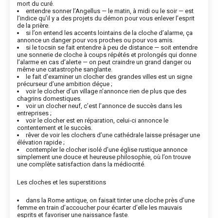
mort du curé.
entendre sonner l’Angellus — le matin, à midi ou le soir — est
l’indice qu’il y a des projets du démon pour vous enlever l’esprit
de la prière.
si l’on entend les accents lointains de la cloche d’alarme, ça
annonce un danger pour vos proches ou pour vos amis.
si le tocsin se fait entendre à peu de distance — soit entendre
une sonnerie de cloche à coups répétés et prolongés qui donne
l’alarme en cas d’alerte — on peut craindre un grand danger ou
même une catastrophe sanglante.
le fait d’examiner un clocher des grandes villes est un signe
précurseur d’une ambition déçue ;
voir le clocher d’un village n’annonce rien de plus que des
chagrins domestiques.
voir un clocher neuf, c’est l’annonce de succès dans les
entreprises ;
voir le clocher est en réparation, celui-ci annonce le
contentement et le succès.
rêver de voir les clochers d’une cathédrale laisse présager une
élévation rapide ;
contempler le clocher isolé d’une église rustique annonce
simplement une douce et heureuse philosophie, où l’on trouve
une complète satisfaction dans la médiocrité.
Les cloches et les superstitions
dans la Rome antique, on faisait tinter une cloche près d’une
femme en train d’accoucher pour écarter d’elle les mauvais
esprits et favoriser une naissance faste.