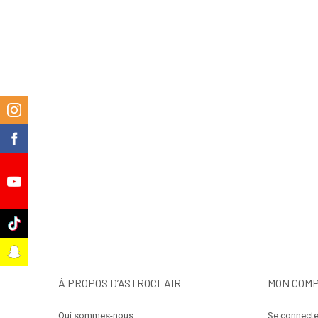
m
k
e
k
t
À PROPOS D’ASTROCLAIR
MON COM
Qui sommes-nous
Se connecte