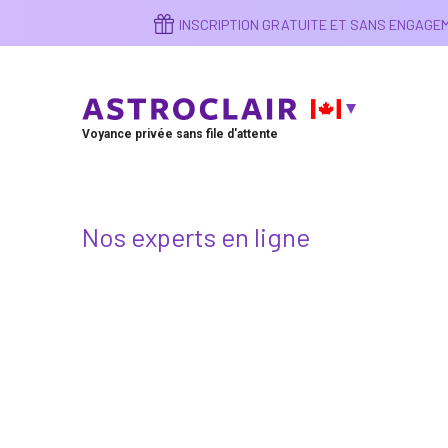
Aller
INSCRIPTION GRATUITE ET SANS ENGAG
au
contenu
principal
Voyance privée sans file d'attente
Nos experts en ligne