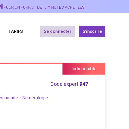
N
POUR UN FORFAIT DE 10 MINUTES ACHETÉES
TARIFS
Se connecter
S’inscrire
Indisponible
Code expert
947
édiumnité - Numérologie