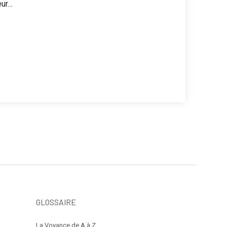
eur…
GLOSSAIRE
La Voyance de A à Z