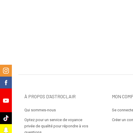
m
k
À PROPOS D’ASTROCLAIR
MON COM
e
Qui sommes-nous
Se connecte
k
Optez pour un service de voyance
Créer un co
privée de qualité pour répondre à vos
t
questions