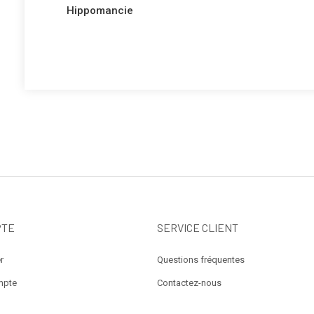
précédent
de
Hippomancie
l’article
PTE
SERVICE CLIENT
r
Questions fréquentes
mpte
Contactez-nous