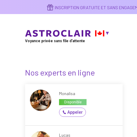
Aller
INSCRIPTION GRATUITE ET SANS ENGAG
au
contenu
principal
Voyance privée sans file d'attente
Nos experts en ligne
Monalisa
Disponible
Appeler
Lucas