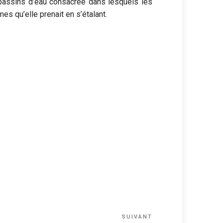
assins d’eau consacrée dans lesquels les
mes qu’elle prenait en s’étalant.
Article
SUIVANT