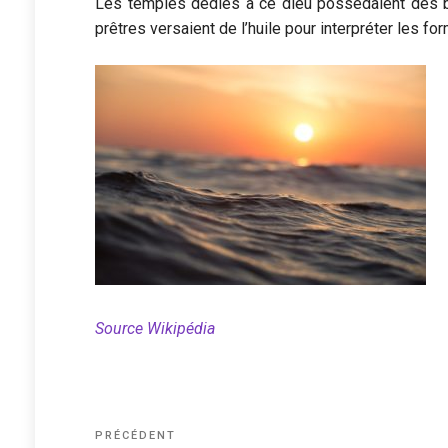
Les temples dédiés à ce dieu possédaient des b
prêtres versaient de l’huile pour interpréter les for
Source Wikipédia
Navigation
Article
PRÉCÉDENT